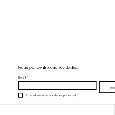
rincipais marcas de design,
 reúnem em Ipanema para
, lançamentos e inspiração.
Fique por dentro das novidades.
Email
*
in
Eu aceito receber novidades por e-mail.
*