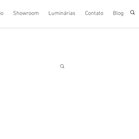
io
Showroom
Luminárias
Contato
Blog
ign de Ipanema:
e encontro do