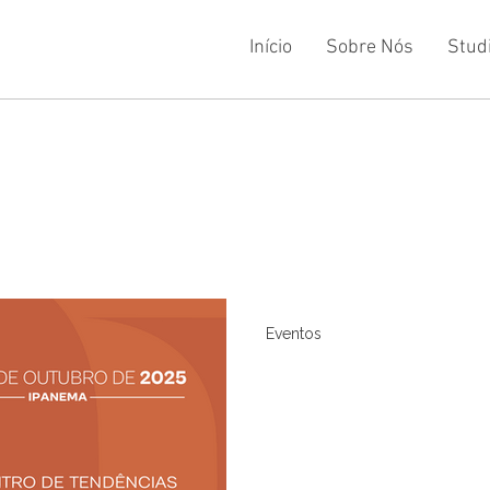
Início
Sobre Nós
Stud
Eventos
Distrito de Des
o novo ponto d
design carioca