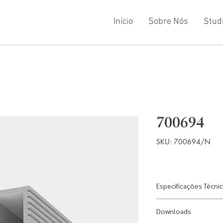
Início
Sobre Nós
Stud
700694
SKU: 700694/N
Especificações Técni
Material: Alumínio
Downloads
Difusor: Acrílico le