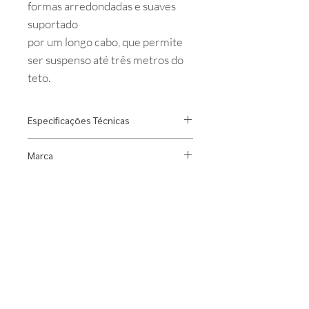
formas arredondadas e suaves
suportado
por um longo cabo, que permite
ser suspenso até três metros do
teto.
Especificações Técnicas
Designer: Ronan & Erwan
Marca
Bouroullec
Material: alumínio e policarbonato
Flos
Fonte Luminosa: led integrado
12W 2700K 895lm
Índice de Proteção: IP20
Dimensões: Diâmetro 170 X Altura
149 mm
Uso: Área Interna
Observações: cúpulas vendidas