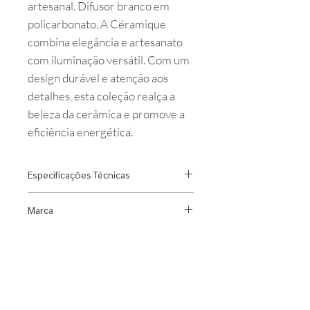
artesanal. Difusor branco em
policarbonato. A Céramique
combina elegância e artesanato
com iluminação versátil. Com um
design durável e atenção aos
detalhes, esta coleção realça a
beleza da cerâmica e promove a
eficiência energética.
Especificações Técnicas
Designer: Ronan Bouroullec
Marca
Material: Ceramica e
policarbonato
Flos
Fonte Luminosa: 1x E27 A60 8W
Índice de Proteção: IP20
Dimensões: Diâmetro 239 x Altura
489 mm