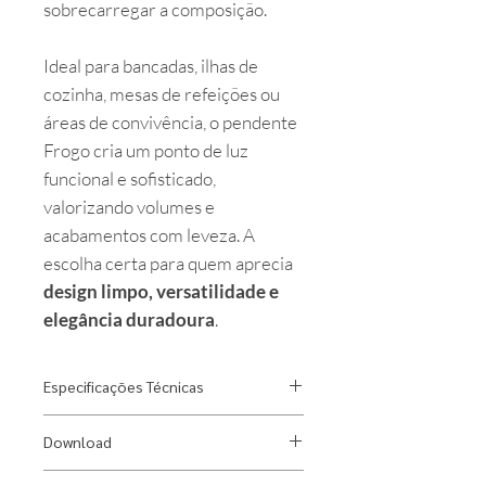
sobrecarregar a composição.
Ideal para bancadas, ilhas de
cozinha, mesas de refeições ou
áreas de convivência, o pendente
Frogo cria um ponto de luz
funcional e sofisticado,
valorizando volumes e
acabamentos com leveza. A
escolha certa para quem aprecia
design limpo, versatilidade e
elegância duradoura
.
Especificações Técnicas
Designer:
Gustavo Di Menno
Download
Material:
Alumínio
Fonte Luminosa:
1x E27 bulbo led
Ficha Técnica