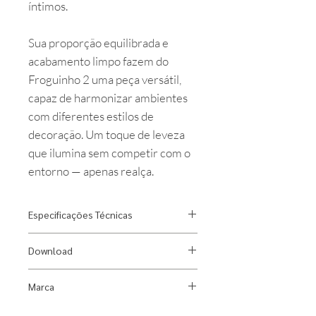
íntimos.
Sua proporção equilibrada e
acabamento limpo fazem do
Froguinho 2 uma peça versátil,
capaz de harmonizar ambientes
com diferentes estilos de
decoração. Um toque de leveza
que ilumina sem competir com o
entorno — apenas realça.
Especificações Técnicas
Designer:
Gustavo Di Menno
Download
Material:
Alumínio
Fonte Luminosa:
1x Halopin até
Ficha Técnica
Marca
4W
Índice de Proteção:
IP20
Dimlux