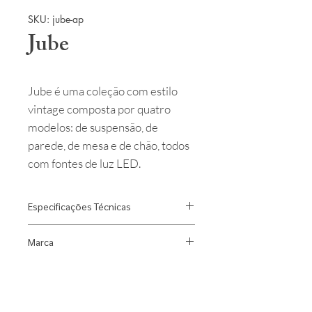
SKU: jube-ap
Jube
Jube é uma coleção com estilo
vintage composta por quatro
modelos: de suspensão, de
parede, de mesa e de chão, todos
com fontes de luz LED.
Especificações Técnicas
Designer: Favaretto & Partners
Marca
Material: Vidro e Alumínio
Fonte Luminosa: 1x Led 9W 3000K
Vistosi
1210lm Bivolt
Índice de Proteção: IP20