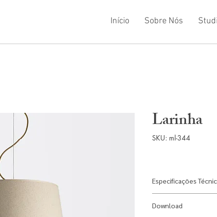
Início
Sobre Nós
Stud
Larinha
SKU: ml-344
Especificações Técni
Designer:
Gustavo
Download
Material:
Alumínio