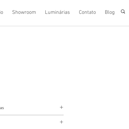
io
Showroom
Luminárias
Contato
Blog
cas
 Di Menno