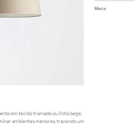
Fonte Luminosa:
1x
Ficha técnica
Marca
Índice de Proteção
Dimensões:
Diâmet
Dimlux
Peso:
1,172 kg
Uso:
Área Interna
Observações:
Lâmp
nto em tecido tramado ou linho bege,
luminar ambientes menores, trazendo um