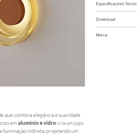
Especificações Técni
Designer:
Gustavo
Download
Material:
Alumínio 
Fonte Luminosa:
Le
Ficha Técnica
Marca
ou 220V
Índice de Proteção
Dimlux
Dimensões:
Diâmet
Uso:
Área Interna
Observações:
Liga
e que combina elegância e suavidade
corpo em
alumínio e vidro
cria um jogo
a iluminação indireta, projetando um