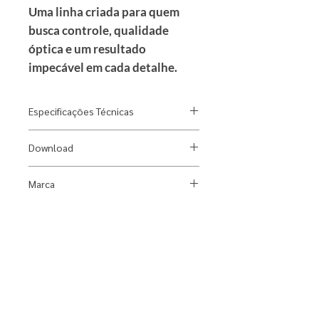
Uma linha criada para quem
busca controle, qualidade
óptica e um resultado
impecável em cada detalhe.
Especificações Técnicas
Designer: Gustavo Di Menno
Download
Material: Alumínio
Fonte Luminosa: 2x Dicróica
Ficha Técnica
Marca
Índice de Proteção: IP20
Dimensões: Comprimento 184 x
Dimlux
Largura 102 x Altura 48 mm
Peso: 0,132 kg
Uso: Área Interna