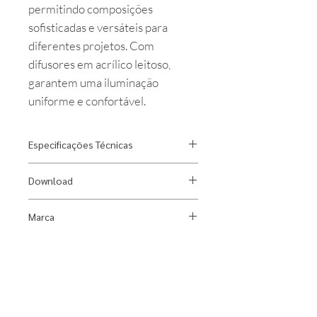
permitindo composições
sofisticadas e versáteis para
diferentes projetos. Com
difusores em acrílico leitoso,
garantem uma iluminação
uniforme e confortável.
Especificações Técnicas
Designer:
Gustavo Di Menno
Download
Material:
Alumínio
Fonte Luminosa:
Fita Led
Ficha Técnica - D250 mm
Marca
Índice de Proteção:
IP20
Ficha Técnica - D345 mm
Uso:
Área Interna
Ficha Técnica - D450 mm
Dimlux
Ficha Técnica - D638 mm