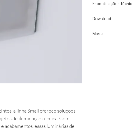
Especificações Técni
Designer:
Gustavo
Download
Material:
Alumínio
Fonte Luminosa:
1x
Ficha Técnica
Marca
Índice de Proteção
Dimensões:
Largura
Dimlux
68 mm
Peso:
0,154 kg
Uso:
Área Interna
intos, a linha Small oferece soluções
ojetos de iluminação técnica. Com
 e acabamentos, essas luminárias de