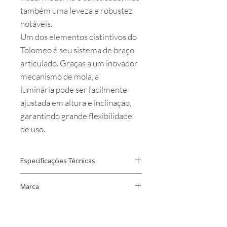
também uma leveza e robustez
notáveis.
Um dos elementos distintivos do
Tolomeo é seu sistema de braço
articulado. Graças a um inovador
mecanismo de mola, a
luminária pode ser facilmente
ajustada em altura e inclinação,
garantindo grande flexibilidade
de uso.
Especificações Técnicas
Designer: Michele de Lucchi e
Marca
Giancarlo Fassina
Material: Alumínio e cúpula
Artemide
pergaminho