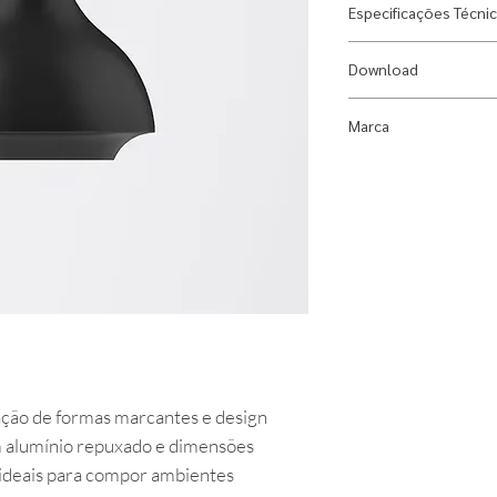
Especificações Técni
Designer: Gustavo
Download
Material: Alumínio
Fonte Luminosa: 1x
Ficha Técnica
Marca
Índice de Proteção:
Dimensões: Diâmet
Dimlux
Peso: 1,410 kg
Uso: Área Interna
Observações: Lâmp
ção de formas marcantes e design
 alumínio repuxado e dimensões
 ideais para compor ambientes